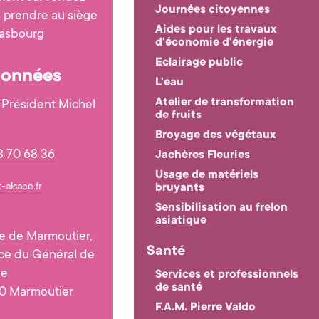
Journées citoyennes
 prendre au siège
Aides pour les travaux
rasbourg
d'économie d'énergie
Eclairage public
onnées
L'eau
Atelier de transformation
 Président Michel
de fruits
Broyage des végétaux
 70 68 36
Jachères Fleuries
Usage de matériels
-alsace.fr
bruyants
Sensibilisation au frelon
asiatique
ie de Marmoutier,
Santé
ace du Général de
le
Services et professionnels
de santé
0 Marmoutier
F.A.M. Pierre Valdo