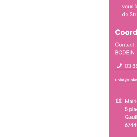
vous à
de St
Coord
Contact :
BODEIN
03 88
uniat@uniat
Mair
5 pl
Gaul
6744