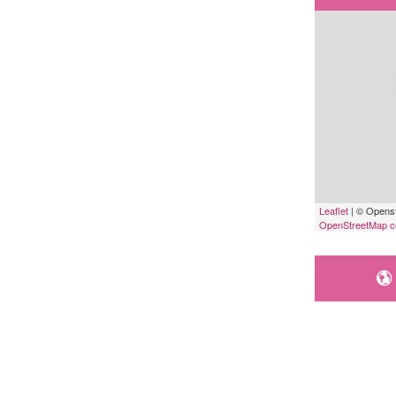
Leaflet
| © Openst
OpenStreetMap co