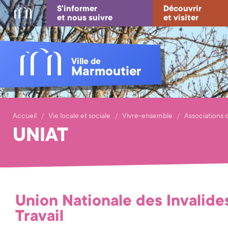
S'informer
Découvrir
et nous suivre
et visiter
Ville de
Marmoutier
Accueil
Vie locale et sociale
Vivre-ensemble
Associations d
UNIAT
Union Nationale des Invalide
Travail