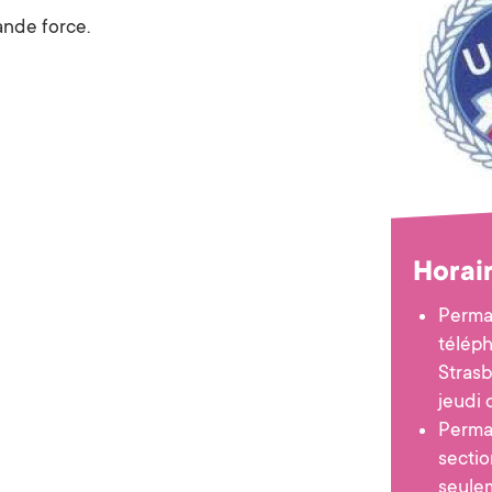
rande force.
Horai
Perma
télép
Strasb
jeudi 
Perma
sectio
seule