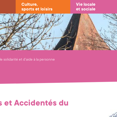
Culture,
Vie locale
sports et loisirs
et sociale
e solidarité et d'aide à la personne
s et Accidentés du