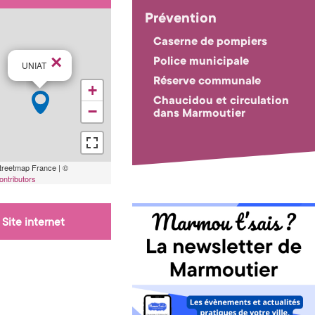
Prévention
Caserne de pompiers
×
Police municipale
UNIAT
Réserve communale
+
Chaucidou et circulation
−
dans Marmoutier
reetmap France | ©
ntributors
Site internet