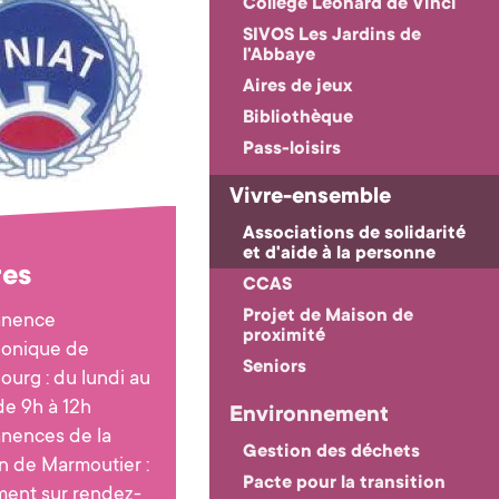
Collège Léonard de Vinci
SIVOS Les Jardins de
l'Abbaye
Aires de jeux
Bibliothèque
Pass-loisirs
Vivre-ensemble
Associations de solidarité
et d'aide à la personne
res
CCAS
Projet de Maison de
nence
proximité
honique de
Seniors
ourg : du lundi au
de 9h à 12h
Environnement
nences de la
Gestion des déchets
n de Marmoutier :
Pacte pour la transition
ment sur rendez-