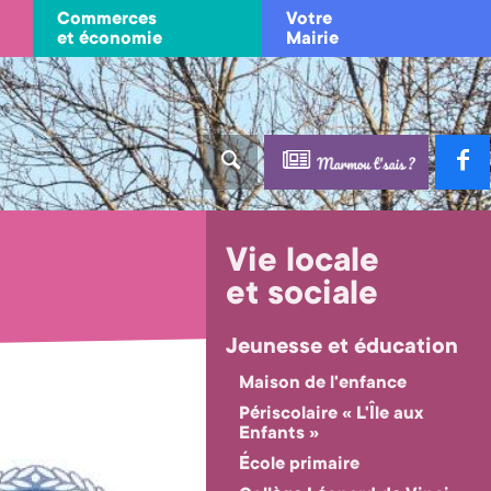
Commerces
Votre
et économie
Mairie
Vie locale
et sociale
Jeunesse et éducation
Maison de l'enfance
Périscolaire « L'Île aux
Enfants »
École primaire