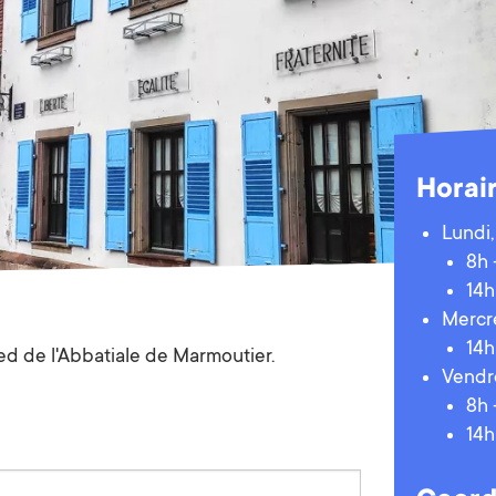
Horai
Lundi,
8h 
14h
Mercre
14h
ied de l'Abbatiale de Marmoutier.
Vendre
8h 
14h