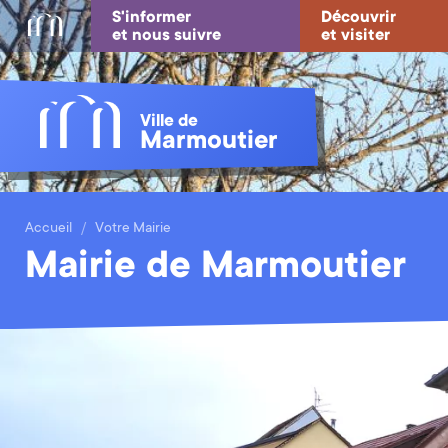
S'informer
Découvrir
et nous suivre
et visiter
Ville de
Marmoutier
Accueil
Votre Mairie
Mairie de Marmoutier