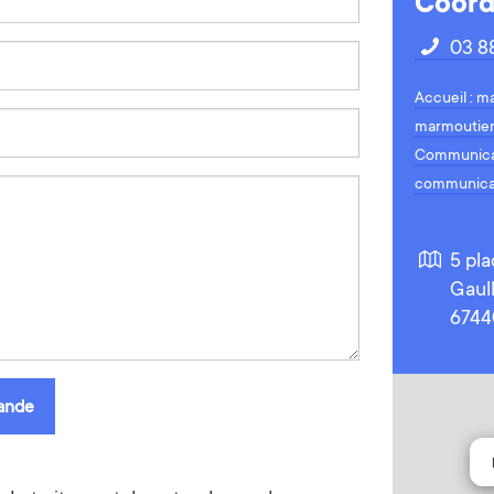
Coord
03 88
Accueil : ma
marmoutier
Communicat
communica
5 pl
Gaul
6744
ande