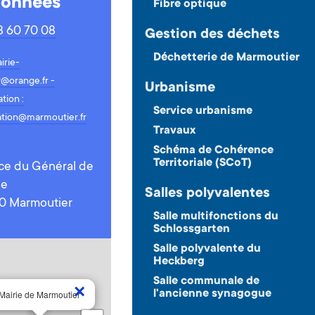
onnées
Fibre optique
 60 70 08
Gestion des déchets
Déchetterie de Marmoutier
irie-
@orange.fr -
Urbanisme
ion :
Service urbanisme
tion@marmoutier.fr
Travaux
Schéma de Cohérence
Territoriale (SCoT)
ace du Général de
le
Salles polyvalentes
0 Marmoutier
Salle multifonctions du
Schlossgarten
Salle polyvalente du
Heckberg
Salle communale de
×
l'ancienne synagogue
Mairie de Marmoutier