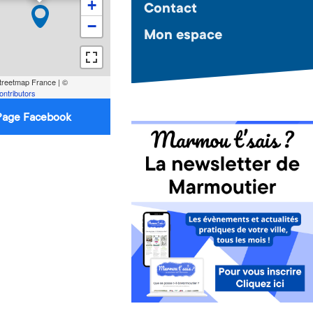
+
Contact
−
Mon espace
reetmap France | ©
ntributors
age Facebook