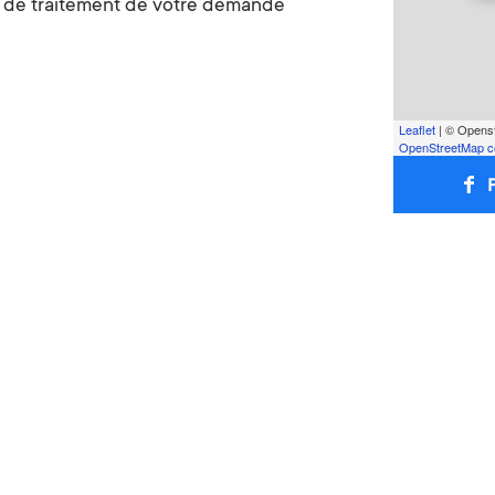
ns de traitement de votre demande
Leaflet
| © Openst
OpenStreetMap co
P