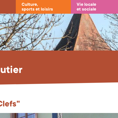
Culture,
Vie locale
sports et loisirs
et sociale
utier
Clefs"