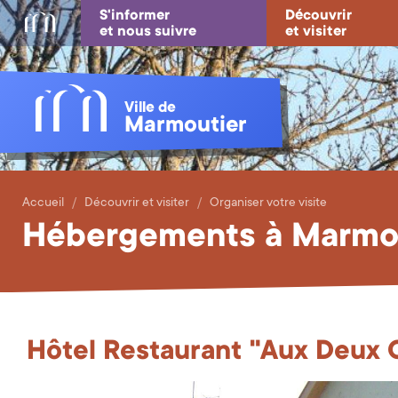
S'informer
Découvrir
et nous suivre
et visiter
Ville de
Marmoutier
Accueil
Découvrir et visiter
Organiser votre visite
Hébergements à Marmo
Hôtel Restaurant "Aux Deux 