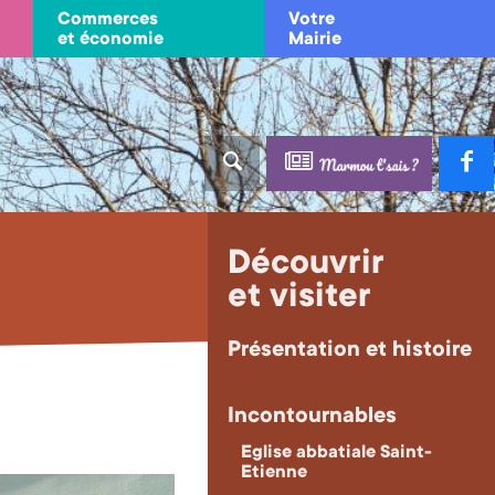
Commerces
Votre
et économie
Mairie
Découvrir
et visiter
Présentation et histoire
Incontournables
Eglise abbatiale Saint-
Etienne