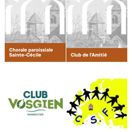
Chorale paroissiale
Sainte-Cécile
Club de l'Amitié