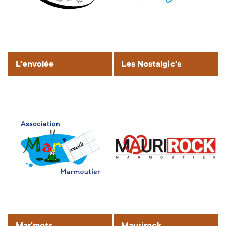
L'envolée
Les Nostalgic's
Mar'mots
Maurirock